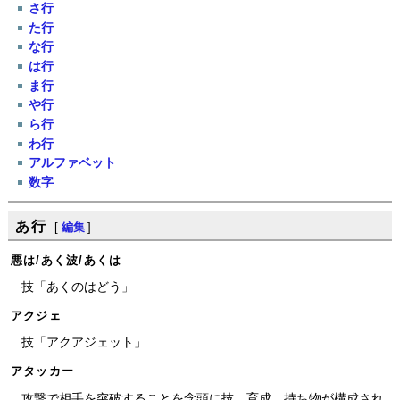
さ行
た行
な行
は行
ま行
や行
ら行
わ行
アルファベット
数字
あ行
[
編集
]
悪は/あく波/あくは
技「あくのはどう」
アクジェ
技「アクアジェット」
アタッカー
攻撃で相手を突破することを念頭に技、育成、持ち物が構成され