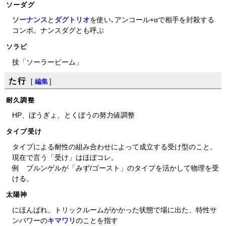
ソーダグ
ソーナンス
と
ダグトリオ
を使い､アンコール+αで相手を封殺する
コンボ。ナンスダグとも呼ぶ
ソラビ
技「ソーラービーム」
た行
[
編集
]
耐久調整
HP、ぼうぎょ、とくぼうの努力値調整
タイプ受け
タイプによる耐性の組み合わせによって成立する受け型のこと。
現在で言う「受け」はほぼコレ。
例 ブルンゲルが「みず/ゴースト」のタイプを活かして物理を受
ける。
太陽神
にほんばれ、トリックルームがかかった状態で場に出た、特性サ
ンパワーの
キマワリ
のことを指す