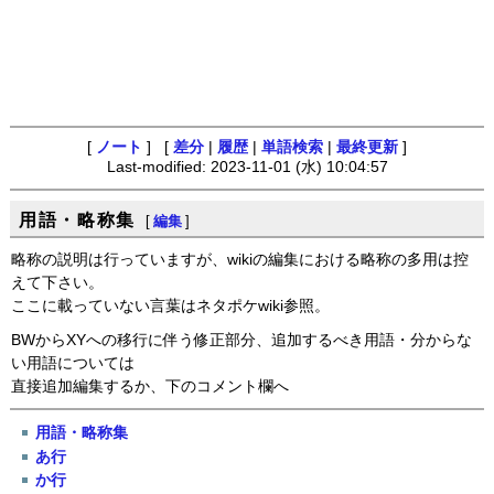
[
ノート
] [
差分
|
履歴
|
単語検索
|
最終更新
]
Last-modified: 2023-11-01 (水) 10:04:57
用語・略称集
[
編集
]
略称の説明は行っていますが、wikiの編集における略称の多用は控
えて下さい。
ここに載っていない言葉はネタポケwiki参照。
BWからXYへの移行に伴う修正部分、追加するべき用語・分からな
い用語については
直接追加編集するか、下のコメント欄へ
用語・略称集
あ行
か行