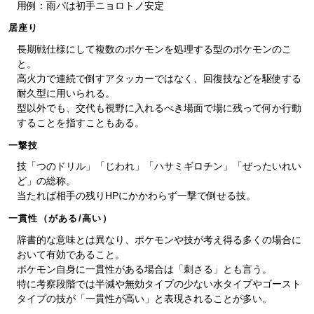
用例：雨パは初手ニョロトノ安定
居座り
長期戦仕様にして複数のポケモンを処理する型のポケモンのこ
と。
高火力で連続で倒すアタッカーではなく、回復技などを駆使する
耐久型に用いられる。
型以外でも、交代も視野に入れるべき場面で場に残って何か行動
することを指すこともある。
一撃技
技「つのドリル」「じわれ」「ハサミギロチン」「ぜったいれい
ど」の総称。
当たれば相手の残りHPにかかわらず一撃で倒せる技。
一貫性（がある/高い）
辞書的な意味とは異なり、ポケモンや技が考え得る多くの場合に
おいて有効であること。
ポケモン自身に一貫性がある場合は「刺さる」とも言う。
特に考察段階では半減や無効タイプの少ない水タイプやゴースト
タイプの技が「一貫性が高い」と表現されることが多い。