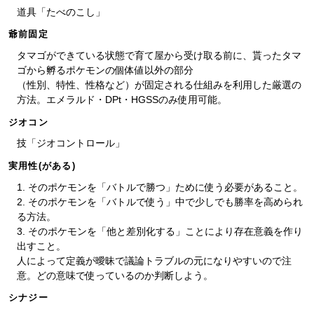
道具「たべのこし」
爺前固定
タマゴができている状態で育て屋から受け取る前に、貰ったタマ
ゴから孵るポケモンの個体値以外の部分
（性別、特性、性格など）が固定される仕組みを利用した厳選の
方法。エメラルド・DPt・HGSSのみ使用可能。
ジオコン
技「ジオコントロール」
実用性(がある)
1. そのポケモンを「バトルで勝つ」ために使う必要があること。
2. そのポケモンを「バトルで使う」中で少しでも勝率を高められ
る方法。
3. そのポケモンを「他と差別化する」ことにより存在意義を作り
出すこと。
人によって定義が曖昧で議論トラブルの元になりやすいので注
意。どの意味で使っているのか判断しよう。
シナジー