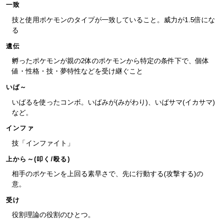
一致
技と使用ポケモンのタイプが一致していること。威力が1.5倍にな
る
遺伝
孵ったポケモンが親の2体のポケモンから特定の条件下で、個体
値・性格・技・夢特性などを受け継ぐこと
いば～
いばるを使ったコンボ。いばみが(みがわり)、いばサマ(イカサマ)
など。
インファ
技「インファイト」
上から～(叩く/殴る)
相手のポケモンを上回る素早さで、先に行動する(攻撃する)の
意。
受け
役割理論の役割のひとつ。