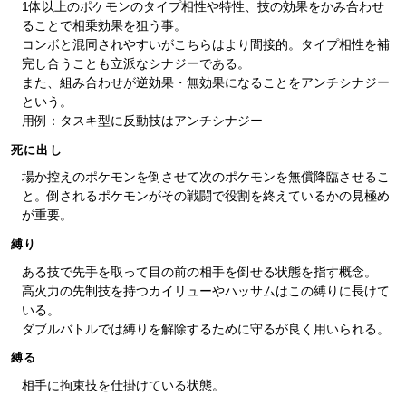
1体以上のポケモンのタイプ相性や特性、技の効果をかみ合わせ
ることで相乗効果を狙う事。
コンボと混同されやすいがこちらはより間接的。タイプ相性を補
完し合うことも立派なシナジーである。
また、組み合わせが逆効果・無効果になることをアンチシナジー
という。
用例：タスキ型に反動技はアンチシナジー
死に出し
場か控えのポケモンを倒させて次のポケモンを無償降臨させるこ
と。倒されるポケモンがその戦闘で役割を終えているかの見極め
が重要。
縛り
ある技で先手を取って目の前の相手を倒せる状態を指す概念。
高火力の先制技を持つカイリューやハッサムはこの縛りに長けて
いる。
ダブルバトルでは縛りを解除するために守るが良く用いられる。
縛る
相手に拘束技を仕掛けている状態。