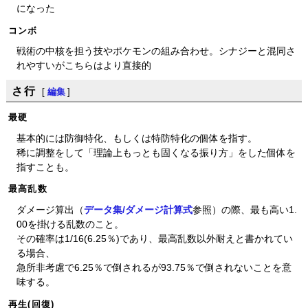
になった
コンボ
戦術の中核を担う技やポケモンの組み合わせ。シナジーと混同さ
れやすいがこちらはより直接的
さ行
[
編集
]
最硬
基本的には防御特化、もしくは特防特化の個体を指す。
稀に調整をして「理論上もっとも固くなる振り方」をした個体を
指すことも。
最高乱数
ダメージ算出（
データ集/ダメージ計算式
参照）の際、最も高い1.
00を掛ける乱数のこと。
その確率は1/16(6.25％)であり、最高乱数以外耐えと書かれてい
る場合、
急所非考慮で6.25％で倒されるが93.75％で倒されないことを意
味する。
再生(回復)