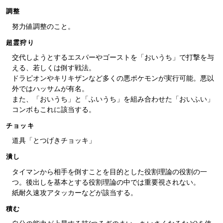
調整
努力値調整のこと。
超霊狩り
交代しようとするエスパーやゴーストを「おいうち」で打撃を与
える、若しくは倒す戦法。
ドラピオンやキリキザンなど多くの悪ポケモンが実行可能。悪以
外ではハッサムが有名。
また、「おいうち」と「ふいうち」を組み合わせた「おいふい」
コンボもこれに該当する。
チョッキ
道具「とつげきチョッキ」
潰し
タイマンから相手を倒すことを目的とした役割理論の役割の一
つ。後出しを基本とする役割理論の中では重要視されない。
紙耐久速攻アタッカーなどが該当する。
積む