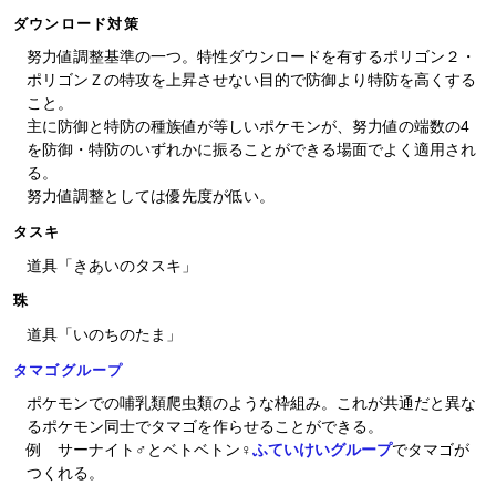
ダウンロード対策
努力値調整基準の一つ。特性ダウンロードを有するポリゴン２・
ポリゴンＺの特攻を上昇させない目的で防御より特防を高くする
こと。
主に防御と特防の種族値が等しいポケモンが、努力値の端数の4
を防御・特防のいずれかに振ることができる場面でよく適用され
る。
努力値調整としては優先度が低い。
タスキ
道具「きあいのタスキ」
珠
道具「いのちのたま」
タマゴグループ
ポケモンでの哺乳類爬虫類のような枠組み。これが共通だと異な
るポケモン同士でタマゴを作らせることができる。
例 サーナイト♂とベトベトン♀
ふていけいグループ
でタマゴが
つくれる。