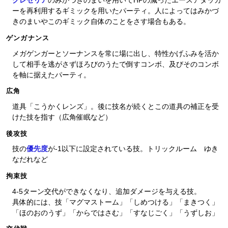
クレセリア
のみかづきのまいを用いてHPの減ったエースアタッカ
ーを再利用するギミックを用いたパーティ。人によってはみかづ
きのまいやこのギミック自体のことをさす場合もある。
ゲンガナンス
メガゲンガーとソーナンスを常に場に出し、特性かげふみを活か
して相手を逃がさずほろびのうたで倒すコンボ、及びそのコンボ
を軸に据えたパーティ。
広角
道具「こうかくレンズ」。後に技名が続くとこの道具の補正を受
けた技を指す（広角催眠など）
後攻技
技の
優先度
が-1以下に設定されている技。トリックルーム ゆき
なだれなど
拘束技
4-5ターン交代ができなくなり、追加ダメージを与える技。
具体的には、技「マグマストーム」「しめつける」「まきつく」
「ほのおのうず」「からではさむ」「すなじごく」「うずしお」