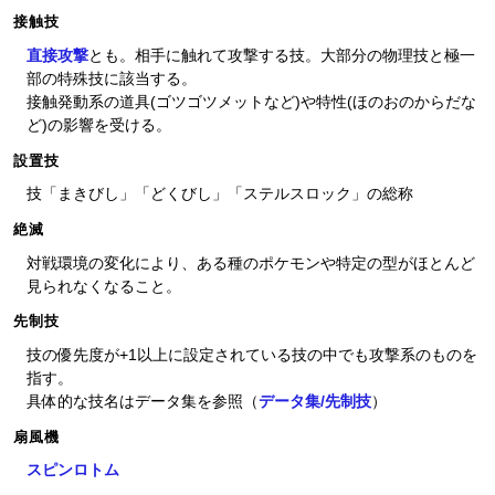
接触技
直接攻撃
とも。相手に触れて攻撃する技。大部分の物理技と極一
部の特殊技に該当する。
接触発動系の道具(ゴツゴツメットなど)や特性(ほのおのからだな
ど)の影響を受ける。
設置技
技「まきびし」「どくびし」「ステルスロック」の総称
絶滅
対戦環境の変化により、ある種のポケモンや特定の型がほとんど
見られなくなること。
先制技
技の優先度が+1以上に設定されている技の中でも攻撃系のものを
指す。
具体的な技名はデータ集を参照（
データ集/先制技
）
扇風機
スピンロトム