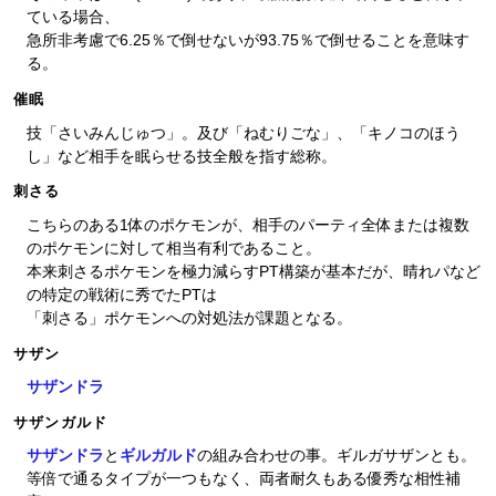
ている場合、
急所非考慮で6.25％で倒せないが93.75％で倒せることを意味す
る。
催眠
技「さいみんじゅつ」。及び「ねむりごな」、「キノコのほう
し」など相手を眠らせる技全般を指す総称。
刺さる
こちらのある1体のポケモンが、相手のパーティ全体または複数
のポケモンに対して相当有利であること。
本来刺さるポケモンを極力減らすPT構築が基本だが、晴れパなど
の特定の戦術に秀でたPTは
「刺さる」ポケモンへの対処法が課題となる。
サザン
サザンドラ
サザンガルド
サザンドラ
と
ギルガルド
の組み合わせの事。ギルガサザンとも。
等倍で通るタイプが一つもなく、両者耐久もある優秀な相性補