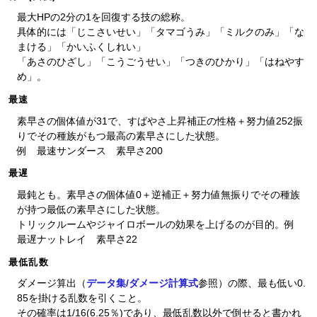
最大HPの2分の1を回復する技の総称。
具体的には「じこさいせい」「タマゴうみ」「ミルクのみ」「な
まける」「かいふくしれい」
「あさのひざし」「こうごうせい」「つきのひかり」「はねやす
め」。
最速
素早さの個体値が31で、すばやさ上昇補正の性格＋努力値252振
りでその種族がもつ最高の素早さにした状態。
例 最速サンダース 素早さ200
最遅
最鈍とも。素早さの個体値0＋逆補正＋努力値無振りでその種族
が持つ最低の素早さにした状態。
トリックルームやジャイロボールの効果を上げるのが目的。例
最遅ナットレイ 素早さ22
最低乱数
ダメージ算出（
データ集/ダメージ計算式
参照）の際、最も低い0.
85を掛ける乱数を引くこと。
その確率は1/16(6.25％)であり、最低乱数以外で倒せると書かれ