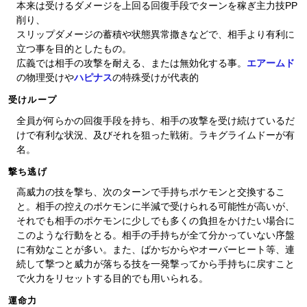
本来は受けるダメージを上回る回復手段でターンを稼ぎ主力技PP
削り、
スリップダメージの蓄積や状態異常撒きなどで、相手より有利に
立つ事を目的としたもの。
広義では相手の攻撃を耐える、または無効化する事。
エアームド
の物理受けや
ハピナス
の特殊受けが代表的
受けループ
全員が何らかの回復手段を持ち、相手の攻撃を受け続けているだ
けで有利な状況、及びそれを狙った戦術。ラキグライムドーが有
名。
撃ち逃げ
高威力の技を撃ち、次のターンで手持ちポケモンと交換するこ
と。相手の控えのポケモンに半減で受けられる可能性が高いが、
それでも相手のポケモンに少しでも多くの負担をかけたい場合に
このような行動をとる。相手の手持ちが全て分かっていない序盤
に有効なことが多い。また、ばかぢからやオーバーヒート等、連
続して撃つと威力が落ちる技を一発撃ってから手持ちに戻すこと
で火力をリセットする目的でも用いられる。
運命力