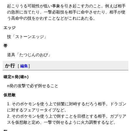
起こりうる可能性が低い事象を引き起こす力のこと。例えば相手
の急所に当てたり、一撃必殺技を相手に命中させたり、相手が使
う高命中の技をかわすことなどがこれにあたる。
エッジ
技「ストーンエッジ」
帯
道具「たつじんのおび」
か行
[
編集
]
確定n発(確n)
n発の攻撃で必ず倒せること
仮想敵
1. そのポケモンを使う上で頻繁に対峙するだろう相手。ドラゴン
に対するフェアリータイプなど。
2. そのポケモンを使う上で倒すことを目標とする相手。ガブリア
スを仮想敵と定め、一撃で倒せるように火力調整するなど。