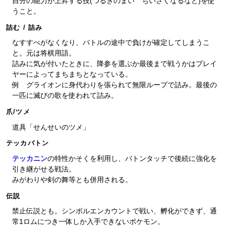
自分の能力が上昇する技(つるぎのまい ちいさくなるなど)を使
うこと。
詰む / 詰み
なすすべがなくなり、バトルの途中で負けが確定してしまうこ
と。元は将棋用語。
詰みに気が付いたときに、降参を選ぶか最後まで戦うかはプレイ
ヤーによってまちまちとなっている。
例 グライオンに身代わりを張られて無限ループで詰み。最後の
一匹に滅びの歌を使われて詰み。
爪/ツメ
道具「せんせいのツメ」
テッカバトン
テッカニン
の特性かそくを利用し、バトンタッチで後続に強化を
引き継がせる戦法。
みがわりや剣の舞等とも併用される。
伝説
禁止伝説とも。シンボルエンカウントで戦い、孵化ができず、通
常1ロムにつき一体しか入手できないポケモン。