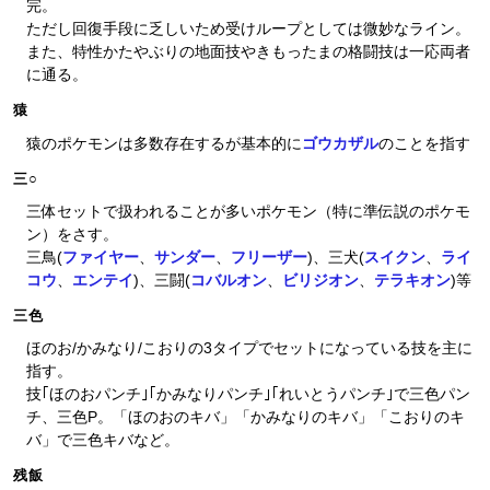
完。
ただし回復手段に乏しいため受けループとしては微妙なライン。
また、特性かたやぶりの地面技やきもったまの格闘技は一応両者
に通る。
猿
猿のポケモンは多数存在するが基本的に
ゴウカザル
のことを指す
三○
三体セットで扱われることが多いポケモン（特に準伝説のポケモ
ン）をさす。
三鳥(
ファイヤー
、
サンダー
、
フリーザー
)、三犬(
スイクン
、
ライ
コウ
、
エンテイ
)、三闘(
コバルオン
、
ビリジオン
、
テラキオン
)等
三色
ほのお/かみなり/こおりの3タイプでセットになっている技を主に
指す。
技｢ほのおパンチ｣｢かみなりパンチ｣｢れいとうパンチ｣で三色パン
チ、三色P。「ほのおのキバ」「かみなりのキバ」「こおりのキ
バ」で三色キバなど。
残飯