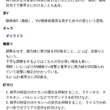
両刀以外なら攻撃か特攻の使わない方にかけるのが一般的。最鈍
目当てで素早さにかけることもある。
逆V
個体値0（最低）。Vが個体値最高を表すためその逆という意味。
ギャラ
ギャラドス
極振り
調整をせず、能力値に努力値を252振ること。ぶっぱ、全振りと
もいう。
下手な調整をするよりはこちらの方が良い場合も多い。
用例：いじっぱりAS極振り=攻撃と素早さに努力値が252振られ
ていて攻撃に補正がかかっている。
Sぶっぱ=素早さに252振る。
釘付け
1. 相手の特定のポケモンの選出を抑制すること。ラティオス、テ
ラキオン、パルシェンなどでサザンドラを釘付けなど。
2. 相手の特定のポケモンへの交代を抑制すること。ライコウがめ
ざパ氷でガブリアス交代を釘付けなど。