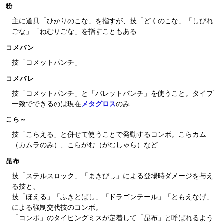
粉
主に道具「ひかりのこな」を指すが、技「どくのこな」「しびれ
ごな」「ねむりごな」を指すこともある
コメパン
技「コメットパンチ」
コメバレ
技「コメットパンチ」と「バレットパンチ」を使うこと。タイプ
一致でできるのは現在
メタグロス
のみ
こら～
技「こらえる」と併せて使うことで発動するコンボ。こらカム
（カムラのみ）、こらがむ（がむしゃら）など
昆布
技「ステルスロック」「まきびし」による登場時ダメージを与え
る技と、
技「ほえる」「ふきとばし」「ドラゴンテール」「ともえなげ」
による強制交代技のコンボ。
「コンボ」のタイピングミスが定着して「昆布」と呼ばれるよう