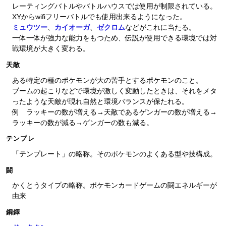
レーティングバトルやバトルハウスでは使用が制限されている。
XYからwifiフリーバトルでも使用出来るようになった。
ミュウツー
、
カイオーガ
、
ゼクロム
などがこれに当たる。
一体一体が強力な能力をもつため、伝説が使用できる環境では対
戦環境が大きく変わる。
天敵
ある特定の種のポケモンが大の苦手とするポケモンのこと。
ブームの起こりなどで環境が激しく変動したときは、それをメタ
ったような天敵が現れ自然と環境バランスが保たれる。
例 ラッキーの数が増える→天敵であるゲンガーの数が増える→
ラッキーの数が減る→ゲンガーの数も減る。
テンプレ
「テンプレート」の略称。そのポケモンのよくある型や技構成。
闘
かくとうタイプの略称。ポケモンカードゲームの闘エネルギーが
由来
銅鐸