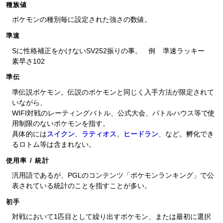
種族値
ポケモンの種別毎に設定された強さの数値。
準速
Sに性格補正をかけないSV252振りの事。 例 準速ラッキー
素早さ102
準伝
準伝説ポケモン。伝説のポケモンと同じく入手方法が限定されて
いながら、
WIFI対戦のレーティングバトル、公式大会、バトルハウス等で使
用制限のないポケモンを指す。
具体的には
スイクン
、
ラティオス
、
ヒードラン
、など。孵化でき
るロトム等は含まれない。
使用率 / 統計
汎用語であるが、PGLのコンテンツ「ポケモンランキング」で公
表されている統計のことを指すことが多い。
初手
対戦において1匹目として繰り出すポケモン、または最初に選択