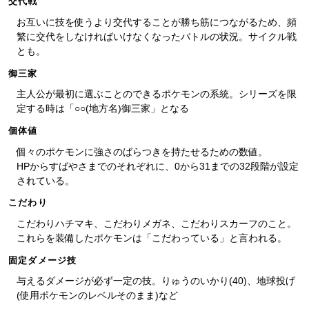
交代戦
お互いに技を使うより交代することが勝ち筋につながるため、頻
繁に交代をしなければいけなくなったバトルの状況。サイクル戦
とも。
御三家
主人公が最初に選ぶことのできるポケモンの系統。シリーズを限
定する時は「○○(地方名)御三家」となる
個体値
個々のポケモンに強さのばらつきを持たせるための数値。
HPからすばやさまでのそれぞれに、0から31までの32段階が設定
されている。
こだわり
こだわりハチマキ、こだわりメガネ、こだわりスカーフのこと。
これらを装備したポケモンは「こだわっている」と言われる。
固定ダメージ技
与えるダメージが必ず一定の技。りゅうのいかり(40)、地球投げ
(使用ポケモンのレベルそのまま)など