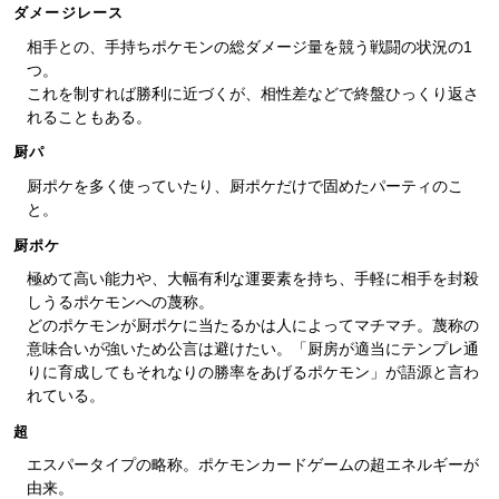
ダメージレース
相手との、手持ちポケモンの総ダメージ量を競う戦闘の状況の1
つ。
これを制すれば勝利に近づくが、相性差などで終盤ひっくり返さ
れることもある。
厨パ
厨ポケを多く使っていたり、厨ポケだけで固めたパーティのこ
と。
厨ポケ
極めて高い能力や、大幅有利な運要素を持ち、手軽に相手を封殺
しうるポケモンへの蔑称。
どのポケモンが厨ポケに当たるかは人によってマチマチ。蔑称の
意味合いが強いため公言は避けたい。「厨房が適当にテンプレ通
りに育成してもそれなりの勝率をあげるポケモン」が語源と言わ
れている。
超
エスパータイプの略称。ポケモンカードゲームの超エネルギーが
由来。