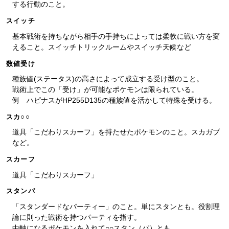
する行動のこと。
スイッチ
基本戦術を持ちながら相手の手持ちによっては柔軟に戦い方を変
えること。スイッチトリックルームやスイッチ天候など
数値受け
種族値(ステータス)の高さによって成立する受け型のこと。
戦術上でこの「受け」が可能なポケモンは限られている。
例 ハピナスがHP255D135の種族値を活かして特殊を受ける。
スカ○○
道具「こだわりスカーフ」を持たせたポケモンのこと。スカガブ
など。
スカーフ
道具「こだわりスカーフ」
スタンパ
「スタンダードなパーティー」のこと。単にスタンとも。役割理
論に則った戦術を持つパーティを指す。
中軸になるポケモンを入れて○○スタン（パ）とも。