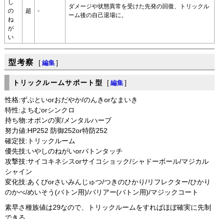
し
ダメージや状態異常を受けた先発の回復、トリックル
の
超
-
ーム後の自己退場に。
ね
が
い
型考察
[
編集
]
トリックルームサポート型
[
編集
]
性格:ずぶといorおだやか/のんきorなまいき
特性:よちむorシンクロ
持ち物:オボンの実/メンタルハーブ
努力値:HP252 防御252or特防252
確定技:トリックルーム
優先技:いやしのねがいorバトンタッチ
攻撃技:サイコキネシスorサイコショック/シャドーボール/マジカル
シャイン
変化技:あくびorさいみんじゅつ/つきのひかり/リフレクター/ひかり
のかべ/めいそう(バトン用)/バリアー(バトン用)/マジックコート
素早さ種族値は29なので、トリックルームをすればほぼ確実に先制
できる。