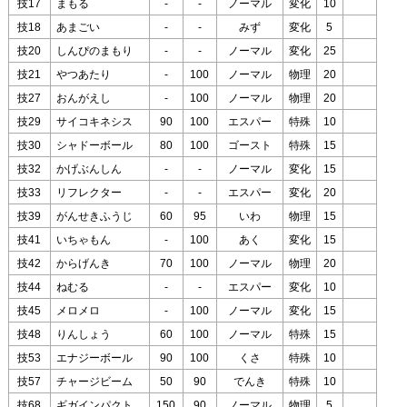
技17
まもる
-
-
ノーマル
変化
10
技18
あまごい
-
-
みず
変化
5
技20
しんぴのまもり
-
-
ノーマル
変化
25
技21
やつあたり
-
100
ノーマル
物理
20
技27
おんがえし
-
100
ノーマル
物理
20
技29
サイコキネシス
90
100
エスパー
特殊
10
技30
シャドーボール
80
100
ゴースト
特殊
15
技32
かげぶんしん
-
-
ノーマル
変化
15
技33
リフレクター
-
-
エスパー
変化
20
技39
がんせきふうじ
60
95
いわ
物理
15
技41
いちゃもん
-
100
あく
変化
15
技42
からげんき
70
100
ノーマル
物理
20
技44
ねむる
-
-
エスパー
変化
10
技45
メロメロ
-
100
ノーマル
変化
15
技48
りんしょう
60
100
ノーマル
特殊
15
技53
エナジーボール
90
100
くさ
特殊
10
技57
チャージビーム
50
90
でんき
特殊
10
技68
ギガインパクト
150
90
ノーマル
物理
5