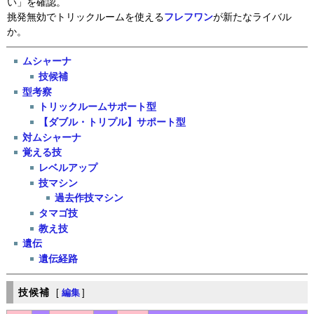
い」を確認。
挑発無効でトリックルームを使える
フレフワン
が新たなライバル
か。
ムシャーナ
技候補
型考察
トリックルームサポート型
【ダブル・トリプル】サポート型
対ムシャーナ
覚える技
レベルアップ
技マシン
過去作技マシン
タマゴ技
教え技
遺伝
遺伝経路
技候補
[
編集
]