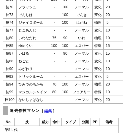
技70
フラッシュ
-
100
ノーマル
変化
20
技73
でんじは
-
100
でんき
変化
20
技74
ジャイロボール
-
100
はがね
物理
5
技77
じこあんじ
-
-
ノーマル
変化
10
技80
いわなだれ
75
90
いわ
物理
10
技85
ゆめくい
100
100
エスパー
特殊
15
技87
いばる
-
90
ノーマル
変化
15
技88
ねごと
-
-
ノーマル
変化
10
技90
みがわり
-
-
ノーマル
変化
10
技92
トリックルーム
-
-
エスパー
変化
5
技94
ひみつのちから
70
100
ノーマル
物理
20
技99
マジカルシャイン
80
100
フェアリー
特殊
10
技100
ないしょばなし
-
-
ノーマル
変化
20
過去作技マシン
[
編集
]
No.
技
威力
命中
タイプ
分類
PP
備考
第5世代