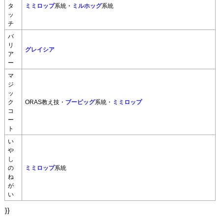
タ
ミミロップ
系統・
ミルホッグ
系統
ッ
チ
バ
リ
グレイシア
ア
ー
マ
ジ
ッ
ク
ORAS教え技・
ブーピッグ
系統・
ミミロップ
コ
ー
ト
い
や
し
の
ミミロップ
系統
ね
が
い
}}