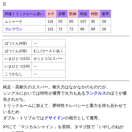
}}
同速トリックルーム使い
ＨＰ
攻撃
防御
特攻
特防
素早
ムシャーナ
116
55
85
107
95
29
フレフワン
101
72
72
99
89
29
ばつぐん(4倍)
---
ばつぐん(2倍)
むし/ゴースト/あく
いまひとつ(1/2)
かくとう/エスパー
いまひとつ(1/4)
---
こうかなし
---
鈍足・高耐久のエスパー。耐久力はなかなかのものだが、
シングルにおいては特性が優秀で火力もある
ランクルス
のほうが優
先されがち。
トリックルームに加えて、夢特性テレパシーと重力を持ち合わせて
いるため
ダブル・トリプルでは
ドサイドン
の相方として優秀。
XYにて「マジカルシャイン」を習得。タマゴ技で「いやしのねが