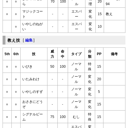
○
○
70
100
20
ら
ル
理
94
マジックコー
エスパ
変
○
○
-
-
15
教え
ト
ー
化
いやしのねが
エスパ
変
○
-
-
10
い
ー
化
教え技
[
編集
]
威
命
分
5th
6th
技
タイプ
PP
備考
力
中
類
ノーマ
特
○
○
いびき
50
100
15
ル
殊
ノーマ
変
○
○
いたみわけ
-
-
20
ル
化
ノーマ
変
○
○
いやしのすず
-
-
5
ル
化
おさきにどう
ノーマ
変
○
○
-
-
15
ぞ
ル
化
シグナルビー
特
○
○
75
100
むし
15
ム
殊
エスパ
変