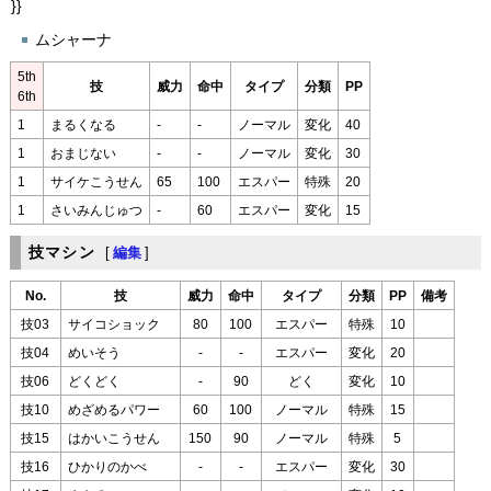
}}
ムシャーナ
5th
技
威力
命中
タイプ
分類
PP
6th
1
まるくなる
-
-
ノーマル
変化
40
1
おまじない
-
-
ノーマル
変化
30
1
サイケこうせん
65
100
エスパー
特殊
20
1
さいみんじゅつ
-
60
エスパー
変化
15
技マシン
[
編集
]
No.
技
威力
命中
タイプ
分類
PP
備考
技03
サイコショック
80
100
エスパー
特殊
10
技04
めいそう
-
-
エスパー
変化
20
技06
どくどく
-
90
どく
変化
10
技10
めざめるパワー
60
100
ノーマル
特殊
15
技15
はかいこうせん
150
90
ノーマル
特殊
5
技16
ひかりのかべ
-
-
エスパー
変化
30