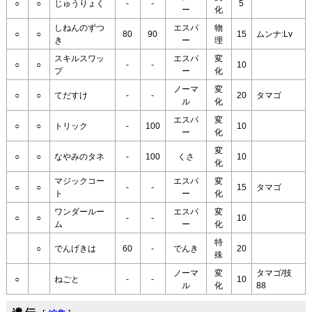
○
○
じゅうりょく
-
-
5
ー
化
しねんのずつ
エスパ
物
○
○
80
90
15
ムンナ:Lv
き
ー
理
スキルスワッ
エスパ
変
○
○
-
-
10
プ
ー
化
ノーマ
変
○
○
てだすけ
-
-
20
タマゴ
ル
化
エスパ
変
○
○
トリック
-
100
10
ー
化
変
○
○
なやみのタネ
-
100
くさ
10
化
マジックコー
エスパ
変
○
○
-
-
15
タマゴ
ト
ー
化
ワンダールー
エスパ
変
○
○
-
-
10
ム
ー
化
特
○
でんげきは
60
-
でんき
20
殊
ノーマ
変
タマゴ/技
○
ねごと
-
-
10
ル
化
88