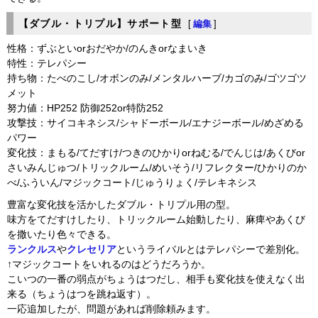
【ダブル・トリプル】サポート型
[
編集
]
性格：ずぶといorおだやか/のんきorなまいき
特性：テレパシー
持ち物：たべのこし/オボンのみ/メンタルハーブ/カゴのみ/ゴツゴツ
メット
努力値：HP252 防御252or特防252
攻撃技：サイコキネシス/シャドーボール/エナジーボール/めざめる
パワー
変化技：まもる/てだすけ/つきのひかりorねむる/でんじは/あくびor
さいみんじゅつ/トリックルーム/めいそう/リフレクター/ひかりのか
べ/ふういん/マジックコート/じゅうりょく/テレキネシス
豊富な変化技を活かしたダブル・トリプル用の型。
味方をてだすけしたり、トリックルーム始動したり、麻痺やあくび
を撒いたり色々できる。
ランクルス
や
クレセリア
というライバルとはテレパシーで差別化。
↑マジックコートをいれるのはどうだろうか。
こいつの一番の弱点がちょうはつだし、相手も変化技を使えなく出
来る（ちょうはつを跳ね返す）。
一応追加したが、問題があれば削除頼みます。