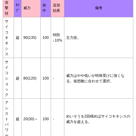
攻
ﾀｲ
命
追加
撃
威力
備考
ﾌﾟ
中
効果
技
サ
イ
コ
特防
キ
超
90(135)
100
主力技。
↓10%
ネ
シ
ス
サ
イ
コ
威力はやや低いが特殊受けに強くな
シ
超
80(120)
100
-
る。仮想敵に合わせて選択。
ョ
ッ
ク
ア
シ
ス
めいそうを2回積めばサイコキネシスの
ト
超
20(30)～
100
-
威力を超える。
パ
ワ
ー