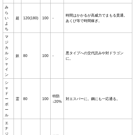
み
ら
時間はかかるが高威力でまもる貫通。
い
超
120(180)
100
-
あくび等で時間稼ぎ。
よ
ち
マ
ジ
カ
ル
悪タイプへの交代読みや対ドラゴン
妖
80
100
-
シ
に。
ャ
イ
ン
シ
ャ
ド
特防
ー
霊
80
100
対エスパーに。鋼にも一応通る。
↓20%
ボ
ー
ル
エ
ナ
ジ