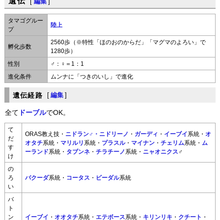
遺伝
[
編集
]
タマゴグルー
陸上
プ
2560歩（※特性「ほのおのからだ」「マグマのよろい」で
孵化歩数
1280歩）
性別
♂：♀＝1：1
進化条件
ムンナに「つきのいし」で進化
遺伝経路
[
編集
]
全て
ドーブル
でOK。
て
ORAS教え技・
ニドラン♂・ニドリーノ
・
ガーディ
・
イーブイ
系統・
オ
だ
オタチ
系統・
マリルリ
系統・
プラスル
・
マイナン
・
チェリム
系統・
ム
す
ーランド
系統・
タブンネ
・
チラチーノ
系統・
ニャオニクス
♂
け
の
ろ
バクーダ
系統・
コータス
・
ビーダル
系統
い
バ
ト
ン
イーブイ
・
オオタチ
系統・
エテボース
系統・
キリンリキ
・
クチート
・