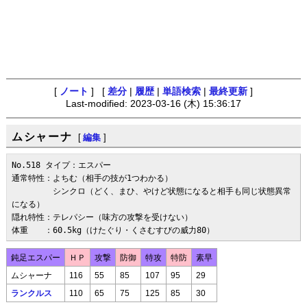
[
ノート
] [
差分
|
履歴
|
単語検索
|
最終更新
]
Last-modified: 2023-03-16 (木) 15:36:17
ムシャーナ
[
編集
]
No.518 タイプ：エスパー

通常特性：よちむ（相手の技が1つわかる）

　　　　　シンクロ（どく、まひ、やけど状態になると相手も同じ状態異常
になる）

隠れ特性：テレパシー（味方の攻撃を受けない）

体重　　：60.5kg（けたぐり・くさむすびの威力80）
鈍足エスパー
ＨＰ
攻撃
防御
特攻
特防
素早
ムシャーナ
116
55
85
107
95
29
ランクルス
110
65
75
125
85
30