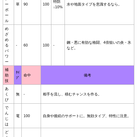
特防
ー
草
90
100
水や地面タイプを意識するなら。
↓10%
ボ
ー
ル
め
ざ
め
鋼・悪に有効な格闘、4倍狙いの炎・氷
る
-
60
100
-
など。
パ
ワ
ー
補
ﾀｲ
助
命中
備考
ﾌﾟ
技
あ
く
無
-
相手を流し、積むチャンスを作る。
び
で
ん
電
100
自身や後続のサポートに。無効タイプ、特性に注意。
じ
は
ど