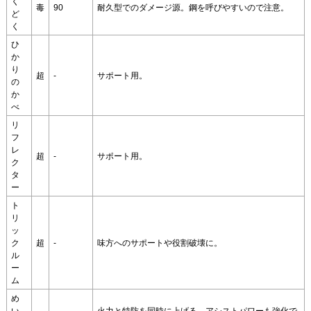
く
毒
90
耐久型でのダメージ源。鋼を呼びやすいので注意。
ど
く
ひ
か
り
超
-
サポート用。
の
か
べ
リ
フ
レ
超
-
サポート用。
ク
タ
ー
ト
リ
ッ
ク
超
-
味方へのサポートや役割破壊に。
ル
ー
ム
め