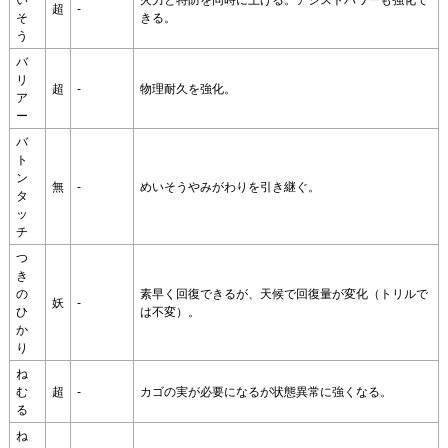
い
火力と特防を同時に上げる。アシストパワーも強化で
超
-
そ
きる。
う
バ
リ
超
-
物理耐久を強化。
ア
ー
バ
ト
ン
無
-
めいそうやみがわりを引き継ぐ。
タ
ッ
チ
つ
き
の
素早く回復できるが、天候で回復量が変化（トリルで
妖
-
ひ
は不変）。
か
り
ね
む
超
-
カゴの実が必要になるが状態異常に強くなる。
る
ね