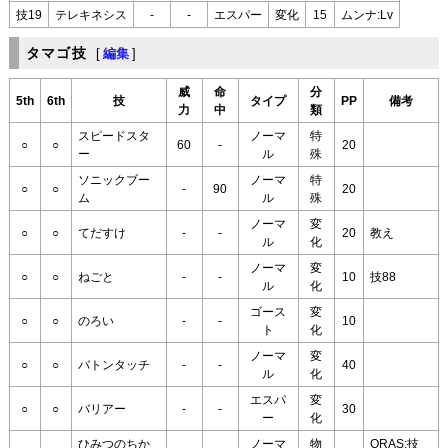
技19
テレキネシス
-
-
エスパー
変化
15
ムンナ:Lv
タマゴ技
[
編集
]
威
命
分
5th
6th
技
タイプ
PP
備考
力
中
類
スピードスタ
ノーマ
特
○
○
60
-
20
ー
ル
殊
ソニックブー
ノーマ
特
○
○
-
90
20
ム
ル
殊
ノーマ
変
○
○
てだすけ
-
-
20
教え
ル
化
ノーマ
変
○
○
ねごと
-
-
10
技88
ル
化
ゴース
変
○
○
のろい
-
-
10
ト
化
ノーマ
変
○
○
バトンタッチ
-
-
40
ル
化
エスパ
変
○
○
バリアー
-
-
30
ー
化
ひみつのちか
ノーマ
物
ORAS:技