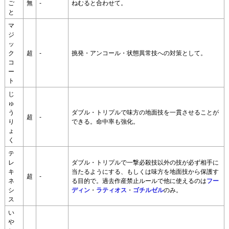
ご
無
-
ねむると合わせて。
と
マ
ジ
ッ
ク
超
-
挑発・アンコール・状態異常技への対策として。
コ
ー
ト
じ
ゅ
う
ダブル・トリプルで味方の地面技を一貫させることが
超
-
り
できる。命中率も強化。
ょ
く
テ
レ
ダブル・トリプルで一撃必殺技以外の技が必ず相手に
キ
当たるようにする、もしくは味方を地面技から保護す
超
-
ネ
る目的で。過去作産禁止ルールで他に使えるのは
フー
シ
ディン
・
ラティオス
・
ゴチルゼル
のみ。
ス
い
や