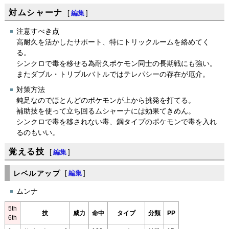
対ムシャーナ
[
編集
]
注意すべき点
高耐久を活かしたサポート、特にトリックルームを絡めてく
る。
シンクロで毒を移せる為耐久ポケモン同士の長期戦にも強い。
またダブル・トリプルバトルではテレパシーの存在が厄介。
対策方法
鈍足なのでほとんどのポケモンが上から挑発を打てる。
補助技を使って立ち回るムシャーナには効果てきめん。
シンクロで毒を移されない毒、鋼タイプのポケモンで毒を入れ
るのもいい。
覚える技
[
編集
]
レベルアップ
[
編集
]
ムンナ
5th
技
威力
命中
タイプ
分類
PP
6th