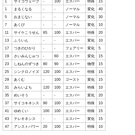
1
サイコウェーブ
-
100
エスパー
特殊
15
1
まるくなる
-
-
ノーマル
変化
40
5
おまじない
-
-
ノーマル
変化
30
7
あくび
-
-
ノーマル
変化
10
11
サイケこうせん
65
100
エスパー
特殊
20
13
ふういん
-
-
エスパー
変化
10
17
つきのひかり
-
-
フェアリー
変化
5
19
さいみんじゅつ
-
60
エスパー
変化
15
23
しねんのずつき
80
90
エスパー
物理
15
25
シンクロノイズ
120
100
エスパー
特殊
15
29
あくむ
-
100
ゴースト
変化
15
31
みらいよち
120
100
エスパー
特殊
10
35
めいそう
-
-
エスパー
変化
20
37
サイコキネシス
90
100
エスパー
特殊
10
41
ゆめくい
100
100
エスパー
特殊
15
43
テレキネシス
-
-
エスパー
変化
15
47
アシストパワー
20
100
エスパー
特殊
10