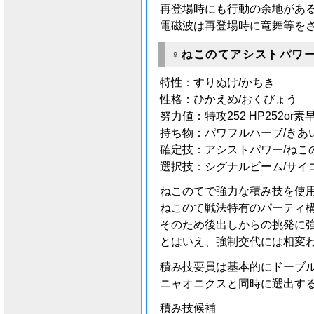
再登場時にも行動の余地があ
電磁波は再登場時に竜舞等を
♀ねこのてアシストパワ
特性：すりぬけ/かちき
性格：ひかえめ/おくびょう
努力値：特攻252 HP252or素早
持ち物：パワフルハーブ/きあ
確定技：アシストパワー/ねこ
選択技：シグナルビーム/サイ
ねこのてで強力な積み技を使
ねこのて戦法特有のパーティ
そのため後出しからの挑発に
とはいえ、強制交代には相変
積み技要員は基本的にドーブ
ニャオニクスと同時に選出す
積み技候補