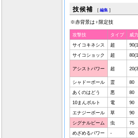
技候補
[
編集
]
※赤背景は♀限定技
攻撃技
タイプ
威
サイコキネシス
超
90(
サイコショック
超
80(
アシストパワー
超
20(
シャドーボール
霊
80
あくのはどう
悪
80
10まんボルト
電
90
エナジーボール
草
90
シグナルビーム
虫
75
めざめるパワー
-
60