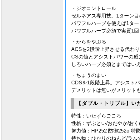
・ジオコントロール
ゼルネアス専用技。1ターン目
パワフルハーブを使えば1ター
パワフルハーブ必須で実質1
・からをやぶる
ACSを2段階上昇させる代わり
CSの値とアシストパワーの威
しろいハーブ必須とまではい
・ちょうのまい
CDSを1段階上昇。アシストパ
デメリットは無いがメリット
【ダブル・トリプル】い
特性：いたずらごころ
性格：ずぶとい/おだやか/お
努力値：HP252 防御252or特防
持ち物：ひかりのねんど/ラム