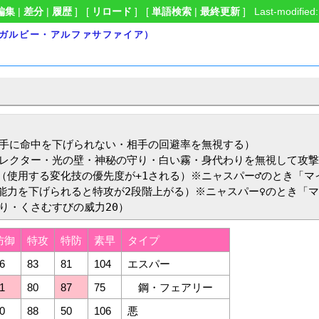
編集
|
差分
|
履歴
] [
リロード
] [
単語検索
|
最終更新
] Last-modified:
メガルビー・アルファサファイア）
手に命中を下げられない・相手の回避率を無視する）

レクター・光の壁・神秘の守り・白い霧・身代わりを無視して攻撃
（使用する変化技の優先度が+1される）※ニャスパー♂のとき「マイ
に能力を下げられると特攻が2段階上がる）※ニャスパー♀のとき「マ
ぐり・くさむすびの威力20）
防御
特攻
特防
素早
タイプ
6
83
81
104
エスパー
1
80
87
75
鋼・フェアリー
0
88
50
106
悪