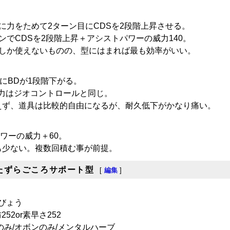
に力をためて2ターン目にCDSを2段階上昇させる。
ンでCDSを2段階上昇＋アシストパワーの威力140。
回しか使えないものの、型にはまれば最も効率がいい。
にBDが1段階下がる。
力はジオコントロールと同じ。
えず、道具は比較的自由になるが、耐久低下がかなり痛い。
ワーの威力＋60。
も少ない。複数回積む事が前提。
たずらごころサポート型
[
編集
]
くびょう
252or素早さ252
のみ/オボンのみ/メンタルハーブ