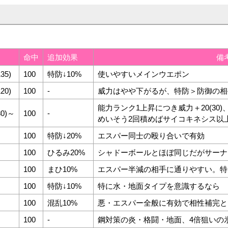
力
命中
追加効果
備
135)
100
特防↓10%
使いやすいメインウエポン
120)
100
-
威力はやや下がるが、特防＞防御の相
能力ランク1上昇につき威力＋20(30
30)～
100
-
めいそう2回積めばサイコキネシス以
100
特防↓20%
エスパー同士の殴り合いで有効
100
ひるみ20%
シャドーボールとほぼ同じだがサーナ
100
まひ10%
エスパー半減の相手に通りやすい。特
100
特防↓10%
特に水・地面タイプを意識するなら
100
混乱10%
悪・エスパー全般に有効で相性補完と
100
-
鋼対策の炎・格闘・地面、4倍狙いの