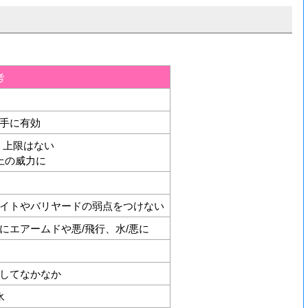
考
手に有効
)、上限はない
上の威力に
イトやバリヤードの弱点をつけない
にエアームドや悪/飛行、水/悪に
してなかなか
氷