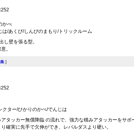
252
のかべ
じは/あくび/しんぴのまもり/トリックルーム
出し壁を張る型。
留意。
編集
]
252
レクター/ひかりのかべ/でんじは
みアタッカー無償降臨 の流れで、強力な積みアタッカーをサポ
より確実に先手で欠伸ができ、レパルダスより硬い。