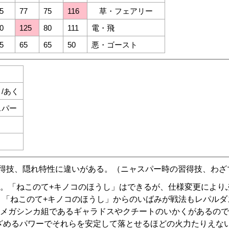
5
77
75
116
草・フェアリー
0
125
80
111
電・飛
5
65
65
50
悪・ゴースト
/あく
スパー
習得技、隠れ特性に違いがある。（ニャスパー時の習得技、わざ
ろ。「ねこのて+キノコのほうし」はできるが、仕様変更により
、「ねこのて+キノコのほうし」からのいばみが戦法もレパルダ
のメガシンカ組であるギャラドスやクチートのいかくがあるの
めざめるパワーでそれらを安定して落とせるほどの火力たりえな