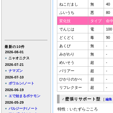
ねこだまし
無
40
ふいうち
悪
80
変化技
タイプ
命
でんじは
電
100
どくどく
毒
90
あくび
無
-
最新の10件
2026-08-01
みがわり
無
-
ニャオニクス
めいそう
超
-
2026-07-21
ナマズン
バリアー
超
-
2026-07-10
ひかりのかべ
超
-
ポワルン/ノート
リフレクター
超
-
2026-06-19
エで始まるポケモン
♂壁張りサポート型
[
編集
2026-05-29
バルジーナ/ノート
特性：いたずらごころ