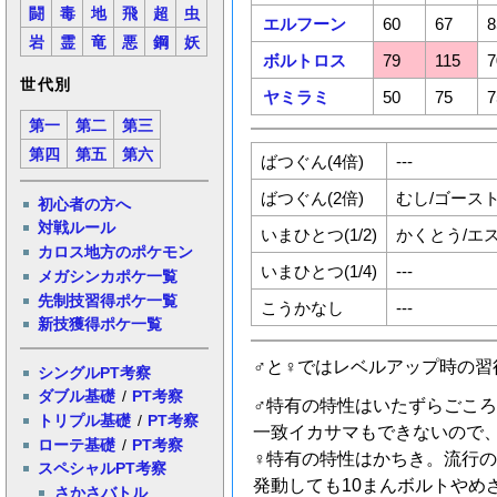
闘
毒
地
飛
超
虫
エルフーン
60
67
8
岩
霊
竜
悪
鋼
妖
ボルトロス
79
115
7
世代別
ヤミラミ
50
75
7
第一
第二
第三
第四
第五
第六
ばつぐん(4倍)
---
ばつぐん(2倍)
むし/ゴースト
初心者の方へ
対戦ルール
いまひとつ(1/2)
かくとう/エ
カロス地方のポケモン
いまひとつ(1/4)
---
メガシンカポケ一覧
先制技習得ポケ一覧
こうかなし
---
新技獲得ポケ一覧
♂と♀ではレベルアップ時の
シングルPT考察
ダブル基礎
/
PT考察
♂特有の特性はいたずらごこ
トリプル基礎
/
PT考察
一致イカサマもできないので
ローテ基礎
/
PT考察
♀特有の特性はかちき。流行
スペシャルPT考察
発動しても10まんボルトや
さかさバトル