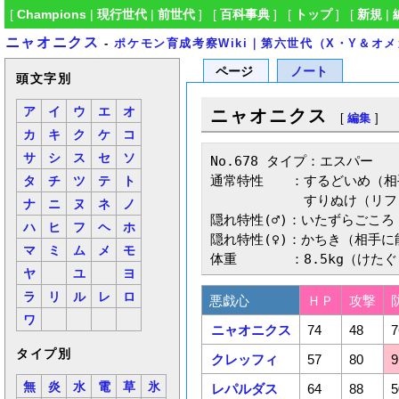
[
Champions
|
現行世代
|
前世代
] [
百科事典
] [
トップ
] [
新規
|
ニャオニクス
-
ポケモン育成考察Wiki｜第六世代（X・Y＆オ
ページ
ノート
頭文字別
ア
イ
ウ
エ
オ
ニャオニクス
[
編集
]
カ
キ
ク
ケ
コ
サ
シ
ス
セ
ソ
No.678 タイプ：エスパー

通常特性　　：するどいめ（相
タ
チ
ツ
テ
ト
　　　　　　　すりぬけ（リフ
ナ
ニ
ヌ
ネ
ノ
隠れ特性(♂)：いたずらごころ
ハ
ヒ
フ
ヘ
ホ
隠れ特性(♀)：かちき（相手
マ
ミ
ム
メ
モ
体重　　　　：8.5kg（けた
ヤ
ユ
ヨ
ラ
リ
ル
レ
ロ
悪戯心
ＨＰ
攻撃
ワ
ニャオニクス
74
48
7
タイプ別
クレッフィ
57
80
9
無
炎
水
電
草
氷
レパルダス
64
88
5