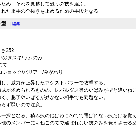
るため、それを見越して残りの技を選ぶ。
された相手の全抜きを止めるための手段となる。
ー型
[
編集
]
さ252
いのタスキ/ラムのみ
のて
コショック/バリアー/みがわり
用し、威力が上昇したアシストパワーで攻撃する。
構成が求められるものの、レパルダス等のいばみが型と違いね
強く、胞子やいばるが効かない相手でも問題ない。
わらず弱いので注意。
ル一択となる。積み技の他はねこのてで選ばれない技だけを覚
る他のメンバーにもねこのてで選ばれない技のみを覚えさせる