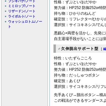
フシギバナ/ノート
性格：ずぶとい/おだやか
ミミロップ/ノート
努力値：HP252 防御252or特防
リザードン/ノート
持ち物：ひかりのねんど
ライボルト/ノート
確定技：リフレクター/ひかり
ウォッシュロトム/ノー
選択技：サイコキネシス/でん
ト
悪戯心×両壁を活かし、先発に
自主退場手段がないことには
♂欠伸脱出サポート型
[
特性：いたずらごころ
性格：ずぶとい/おだやか
努力値：HP252 防御252or特防
持ち物：だっしゅつボタン
確定技：あくび
選択技：サイコキネシス/リフ
先手あくび→脱出ボタン→積
この戦法ができるサンダース