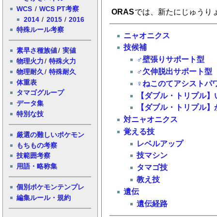
WCS
/
WCS PT考察
ORAS
では、新たにじゅうり
2014
/
2015
/
2016
特殊ルール考察
ニャオニクス
技候補
素早さ種族値
/
実値
♂壁張りサポート型
物理火力
/
特殊火力
♂欠伸脱出サポート型
物理耐久
/
特殊耐久
体重表
♀ねこのてアシストパ
タマゴグループ
【ダブル・トリプル】
データ集
【ダブル・トリプル】
特別な技
対ニャオニクス
覚える技
厳選の難しいポケモン
レベルアップ
もちもの考察
技マシン
技範囲考察
用語・略称集
タマゴ技
教え技
個別ポケモンテンプレ
遺伝
編集ルール・規約
遺伝経路