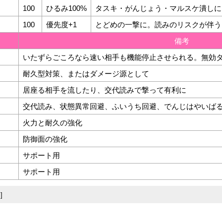
100
ひるみ100%
タスキ・がんじょう・マルスケ潰しに
100
優先度+1
とどめの一撃に。読みのリスクが伴う
中
備考
いたずらごころなら速い相手も機能停止させられる。無効
耐久型対策、またはダメージ源として
居座る相手を流したり、交代読みで撃って有利に
交代読み、状態異常回避、ふいうち回避、でんじはやいば
火力と耐久の強化
防御面の強化
サポート用
サポート用
]