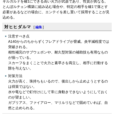
ギルガルドを確1にできる高い火力が武器であり、性質が異なる。
とんぼルチェン構築に組み込む場合や、特定の相手を確1で落とす
必要があるなどの場合に、エンテイを差し置いて採用することが見
込める。
対ヒヒダルマ
[
編集
]
注意すべき点
A140からのちからずくフレアドライブが脅威。炎半減程度では
突破される。
相性補完のサブウェポンや、耐久型対策の補助技も有用なもの
が揃っている。
スカーフをまくことで火力と素早さを両立し、相手に行動する
隙を与えない。
対策方法
火力が高く、珠持ちもいるので、後出しから止めようとするの
は得策ではない。
水や竜などで釘付けにして常に身動きできないようにしておく
のが望ましい。
ガブリアス、ファイアロー、マリルリなどで固めていれば、自
然と止められる。