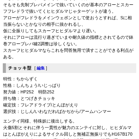
そもそも先制ブレバメインで抜いていくのが基本のアローとスカー
フフレドラで抜いてくヒヒダルマじゃターゲットが違う。
アローがフレドラをメインウェポンとして使おうとすれば、Sに相
当振らないとかなりの相手に抜かれるし、
仮に全振りしてもスカーフヒヒダルマより遅い。
それにアローは流行り過ぎていまや耐久値の指標とされてるので鉢
巻アローブレバ確2調整は珍しくない。
スカーフヒヒダルマならこれを問答無用で潰すことができる利点が
ある。
チョッキ型
[
編集
]
特性：ちからずく
性格：しんちょう/いじっぱり
努力値：HP252 特防252
持ち物：とつげきチョッキ
確定技：フレアドライブ/とんぼがえり
選択技：じしん/いわなだれ/ばかぢから/アームハンマー
エンテイ同様、特殊妖に後出しする。
火傷5割とそれに伴う一貫性が魅力のエンテイに対し、ヒヒダルマ
はとんぼがえりによるサイクル回しと無補正無振りでもH167B170