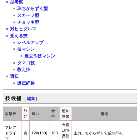
型考察
珠ちからずく型
スカーフ型
チョッキ型
対ヒヒダルマ
覚える技
レベルアップ
技マシン
過去作技マシン
タマゴ技
教え技
遺伝
遺伝経路
技候補
[
編集
]
ﾀｲ
命
追加
攻撃技
威力
備考
ﾌﾟ
中
効果
火傷
フレア
10%
ドライ
炎
120(180)
100
主力。ちからずくで威力234。
反動
ブ