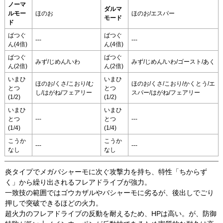
ノーマ
ダルマ
ルモー
ほのお
ほのお/エスパー
モード
ド
ばつぐ
ばつぐ
---
---
ん(4倍)
ん(4倍)
ばつぐ
ばつぐ
みず/じめん/いわ
みず/じめん/いわ/ゴースト/あく
ん(2倍)
ん(2倍)
いまひ
いまひ
ほのお/くさ/こおり/む
ほのお/くさ/こおり/かくとう/エ
とつ
とつ
し/はがね/フェアリー
スパー/はがね/フェアリー
(1/2)
(1/2)
いまひ
いまひ
とつ
---
とつ
---
(1/4)
(1/4)
こうか
こうか
---
---
なし
なし
炎タイプでメガバシャーモに次ぐ攻撃力を持ち、特性「ちからず
く」から繰り出されるフレアドライブが強力。
一致技の範囲ではゴウカザルやバシャーモに劣るが、後出しでごり
押しで突破できるほどの火力。
超火力のフレアドライブの反動を耐えるため、HPは高い。が、防御