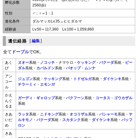
孵化歩数
2560歩)
性別
♂：♀＝1：1
進化条件
ダルマッカLv.35→ヒヒダルマ
経験値
Lv.50＝117,360 Lv.100＝1,059,860
遺伝経路
[
編集
]
全て
ドーブル
でOK。
あく
ヌオー
系統・
ノコッチ
・ナマケロ・
ケッキング
・
バクーダ
系統・
ビー
び
ダル
系統・
カバルドン
系統・
バオップ
・
ムンナ
アン
ジュゴン
系統・
ケッキング
系統・
トドゼルガ
系統・
ダイケンキ
系統・
コー
チラーミィ
・
エモンガ
ル
かえ
ガーディ
・
ギャロップ
系統・
バクフーン
系統・
コータス
・
ゴウカザル
んぐ
系統
るま
きあ
ラッタ
系統・
ニドキング
系統・
オコリザル
系統・
バシャーモ
系統・
ヤ
いだ
ルキモノ
・
バクーダ
系統・
スカタンク
系統・
ダイケンキ
系統・
バッフ
め
ロン
きあ