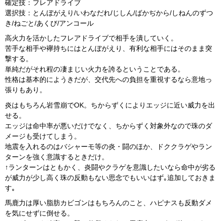
確定技：フレアドライブ
選択技：とんぼがえり/いわなだれ/じしん/ばかぢから/しねんのずつ
き/ねごと/あくび/アンコール
高火力を活かしたフレアドライブで相手を潰していく。
苦手な相手や襷持ちにはとんぼがえり、有利な相手にはそのまま突
撃する。
単純だがそれ程の凄まじい火力を誇るということである。
性格は基本的にようきだが、交代先への負担を重視するなら意地っ
張りもあり。
炎はもちろん岩雪崩でOK。ちからずくによりエッジに近い威力を出
せる。
エッジは命中率が悪いだけでなく、ちからずく対象外なので珠のダ
メージも受けてしまう。
地震を入れるのはバシャーモ等の炎・闘のほか、ドククラゲやラン
ターンを強く意識するときだけ。
↑ランターンはともかく、炎闘やクラゲを意識したいなら命中が劣る
が威力が少し高く珠の反動もない思念でもいいはず｡追加しておきま
す｡
馬鹿力は厚い脂肪カビゴンはもちろんのこと、ハピナスも反動ダメ
を気にせずに倒せる。