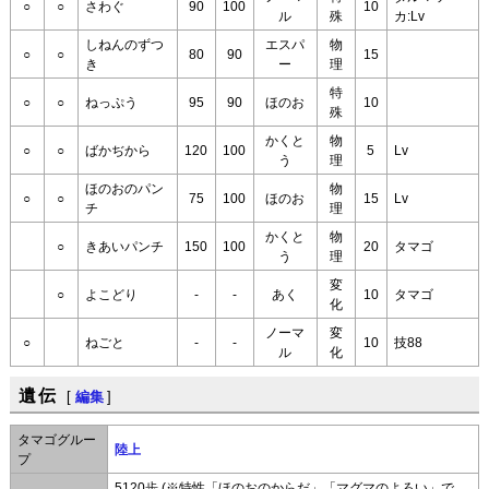
○
○
さわぐ
90
100
10
ル
殊
カ:Lv
しねんのずつ
エスパ
物
○
○
80
90
15
き
ー
理
特
○
○
ねっぷう
95
90
ほのお
10
殊
かくと
物
○
○
ばかぢから
120
100
5
Lv
う
理
ほのおのパン
物
○
○
75
100
ほのお
15
Lv
チ
理
かくと
物
○
きあいパンチ
150
100
20
タマゴ
う
理
変
○
よこどり
-
-
あく
10
タマゴ
化
ノーマ
変
○
ねごと
-
-
10
技88
ル
化
遺伝
[
編集
]
タマゴグルー
陸上
プ
5120歩 (※特性「ほのおのからだ」「マグマのよろい」で