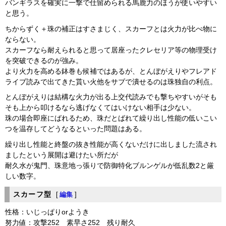
バンギラスを確実に一撃で仕留められる馬鹿力のほうが使いやすい
と思う。
ちからずく＋珠の補正はすさまじく、スカーフとは火力が比べ物に
ならない。
スカーフなら耐えられると思って居座ったクレセリア等の物理受け
を突破できるのが強み。
より火力を高める鉢巻も候補ではあるが、とんぼがえりやフレアド
ライブ読みで出てきた貰い火他をサブで潰せるのは珠独自の利点。
とんぼがえりは結構な火力が出る上交代読みでも撃ちやすいがそも
そも上から叩けるなら逃げなくてはいけない相手は少ない。
珠の場合即座にばれるため、珠だとばれて繰り出し性能の低いこい
つを温存してどうなるといった問題はある。
繰り出し性能と終盤の抜き性能が高くないだけに出しました流され
ましたという展開は避けたい所だが
耐久水が鬼門、珠意地っ張りで防御特化ブルンゲルが低乱数2と厳
しい数字。
スカーフ型
[
編集
]
性格：いじっぱりorようき
努力値：攻撃252 素早さ252 残り耐久