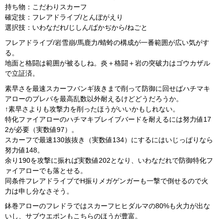
持ち物：こだわりスカーフ
確定技：フレアドライブ/とんぼがえり
選択技：いわなだれ/じしん/ばかぢから/ねごと
フレアドライブ/岩雪崩/馬鹿力/蜻蛉の構成が一番範囲が広い気がす
る。
地面と格闘は範囲が被るしね。炎＋格闘＋岩の突破力はゴウカザル
で立証済。
素早さを最速スカーフバンギ抜きまで削って防御に回せばハチマキ
アローのブレバを最高乱数以外耐えるけどどうだろうか。
↑素早さよりも攻撃力を削ったほうがいいかもしれない。
特化ファイアローのハチマキブレイブバードを耐えるには努力値17
2が必要（実数値97）。
スカーフで最速130族抜き（実数値134）にするにはいじっぱりなら
努力値148。
余り190を攻撃に振れば実数値202となり、いわなだれで防御特化フ
ァイアローでも落とせる。
同条件フレアドライブでH振りメガゲンガーも一撃で倒せるので火
力は申し分なさそう。
鉢巻アローのフレドラではスカーフヒヒダルマの80%も火力が出な
いし、サブウエポンもこちらのほうが豊富。