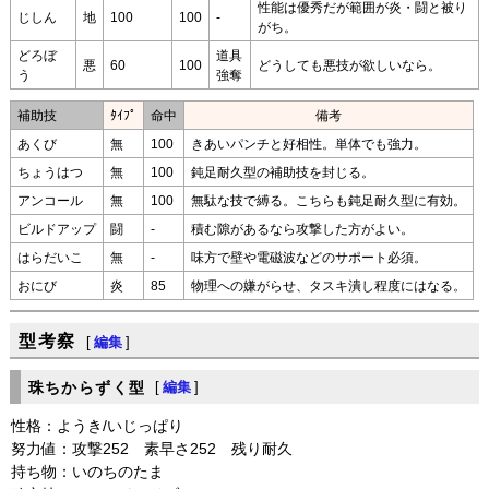
性能は優秀だが範囲が炎・闘と被り
じしん
地
100
100
-
がち。
どろぼ
道具
悪
60
100
どうしても悪技が欲しいなら。
う
強奪
補助技
ﾀｲﾌﾟ
命中
備考
あくび
無
100
きあいパンチと好相性。単体でも強力。
ちょうはつ
無
100
鈍足耐久型の補助技を封じる。
アンコール
無
100
無駄な技で縛る。こちらも鈍足耐久型に有効。
ビルドアップ
闘
-
積む隙があるなら攻撃した方がよい。
はらだいこ
無
-
味方で壁や電磁波などのサポート必須。
おにび
炎
85
物理への嫌がらせ、タスキ潰し程度にはなる。
型考察
[
編集
]
珠ちからずく型
[
編集
]
性格：ようき/いじっぱり
努力値：攻撃252 素早さ252 残り耐久
持ち物：いのちのたま