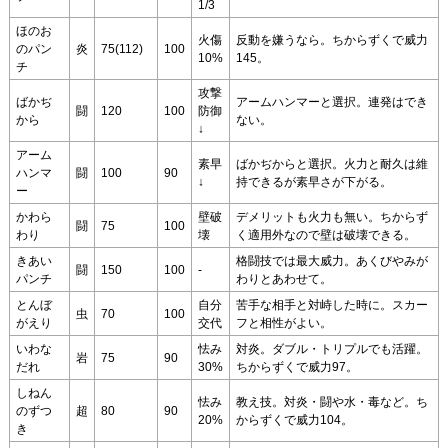
1/3
ほのお
火傷
反動を嫌うなら。ちからずくで威力
のパン
炎
75(112)
100
10%
145。
チ
攻撃
ばかぢ
アームハンマーと選択。連発はでき
闘
120
100
防御
から
ない。
↓
アーム
素早
ばかぢからと選択。火力と耐久は維
ハンマ
闘
100
90
↓
持できるが素早さが下がる。
ー
かわら
壁破
デメリットも火力も無い。ちからず
闘
75
100
わり
壊
く適用外なので壁は破壊できる。
きあい
格闘技では最大威力。あくびやみが
闘
150
100
-
パンチ
わりとあわせて。
とんぼ
自分
苦手な相手と対峙した時に。スカー
虫
70
100
がえり
交代
フと相性がよい。
いわな
怯み
対炎。ダブル・トリプルでも活躍。
岩
75
90
だれ
30%
ちからずくで威力97。
しねん
怯み
教え技。対炎・闘や水・毒など。ち
のずつ
超
80
90
20%
からずくで威力104。
き