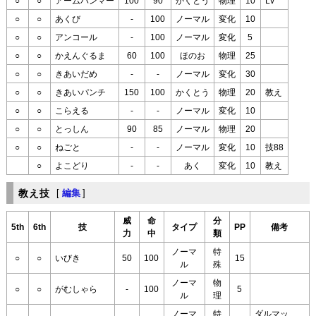
○
○
アームハンマー
100
90
かくとう
物理
10
Lv
○
○
あくび
-
100
ノーマル
変化
10
○
○
アンコール
-
100
ノーマル
変化
5
○
○
かえんぐるま
60
100
ほのお
物理
25
○
○
きあいだめ
-
-
ノーマル
変化
30
○
○
きあいパンチ
150
100
かくとう
物理
20
教え
○
○
こらえる
-
-
ノーマル
変化
10
○
○
とっしん
90
85
ノーマル
物理
20
○
○
ねごと
-
-
ノーマル
変化
10
技88
○
よこどり
-
-
あく
変化
10
教え
教え技
[
編集
]
威
命
分
5th
6th
技
タイプ
PP
備考
力
中
類
ノーマ
特
○
○
いびき
50
100
15
ル
殊
ノーマ
物
○
○
がむしゃら
-
100
5
ル
理
ノーマ
特
ダルマッ