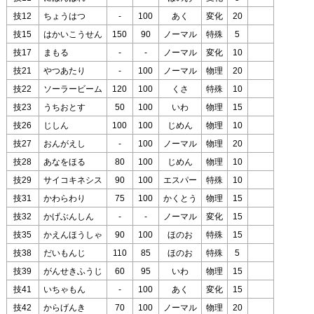
技12
ちょうはつ
-
100
あく
変化
20
技15
はかいこうせん
150
90
ノーマル
特殊
5
技17
まもる
-
-
ノーマル
変化
10
技21
やつあたり
-
100
ノーマル
物理
20
技22
ソーラービーム
120
100
くさ
特殊
10
技23
うちおとす
50
100
いわ
物理
15
技26
じしん
100
100
じめん
物理
10
技27
おんがえし
-
100
ノーマル
物理
20
技28
あなをほる
80
100
じめん
物理
10
技29
サイコキネシス
90
100
エスパー
特殊
10
技31
かわらわり
75
100
かくとう
物理
15
技32
かげぶんしん
-
-
ノーマル
変化
15
技35
かえんほうしゃ
90
100
ほのお
特殊
15
技38
だいもんじ
110
85
ほのお
特殊
5
技39
がんせきふうじ
60
95
いわ
物理
15
技41
いちゃもん
-
100
あく
変化
15
技42
からげんき
70
100
ノーマル
物理
20