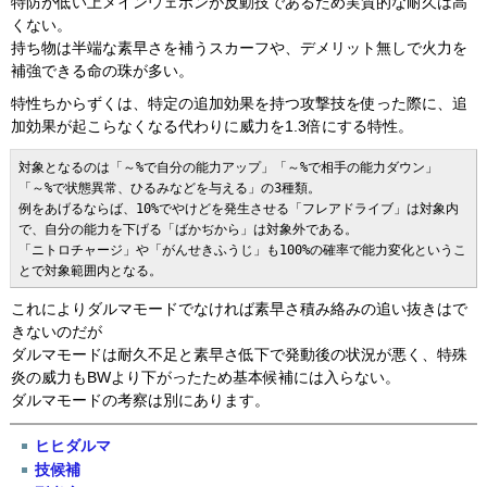
特防が低い上メインウェポンが反動技であるため実質的な耐久は高
くない。
持ち物は半端な素早さを補うスカーフや、デメリット無しで火力を
補強できる命の珠が多い。
特性ちからずくは、特定の追加効果を持つ攻撃技を使った際に、追
加効果が起こらなくなる代わりに威力を1.3倍にする特性。
対象となるのは「～%で自分の能力アップ」「～%で相手の能力ダウン」
「～%で状態異常、ひるみなどを与える」の3種類。 

例をあげるならば、10%でやけどを発生させる「フレアドライブ」は対象内
で、自分の能力を下げる「ばかぢから」は対象外である。 

「ニトロチャージ」や「がんせきふうじ」も100%の確率で能力変化というこ
とで対象範囲内となる。
これによりダルマモードでなければ素早さ積み絡みの追い抜きはで
きないのだが
ダルマモードは耐久不足と素早さ低下で発動後の状況が悪く、特殊
炎の威力もBWより下がったため基本候補には入らない。
ダルマモードの考察は別にあります。
ヒヒダルマ
技候補