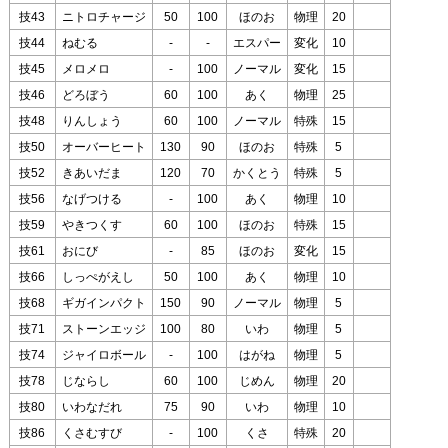
技43
ニトロチャージ
50
100
ほのお
物理
20
技44
ねむる
-
-
エスパー
変化
10
技45
メロメロ
-
100
ノーマル
変化
15
技46
どろぼう
60
100
あく
物理
25
技48
りんしょう
60
100
ノーマル
特殊
15
技50
オーバーヒート
130
90
ほのお
特殊
5
技52
きあいだま
120
70
かくとう
特殊
5
技56
なげつける
-
100
あく
物理
10
技59
やきつくす
60
100
ほのお
特殊
15
技61
おにび
-
85
ほのお
変化
15
技66
しっぺがえし
50
100
あく
物理
10
技68
ギガインパクト
150
90
ノーマル
物理
5
技71
ストーンエッジ
100
80
いわ
物理
5
技74
ジャイロボール
-
100
はがね
物理
5
技78
じならし
60
100
じめん
物理
20
技80
いわなだれ
75
90
いわ
物理
10
技86
くさむすび
-
100
くさ
特殊
20