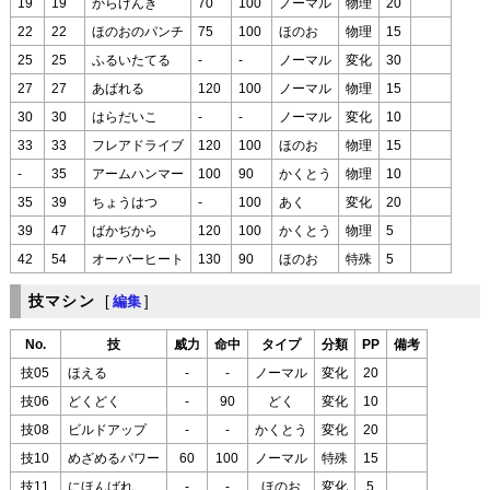
19
19
からげんき
70
100
ノーマル
物理
20
22
22
ほのおのパンチ
75
100
ほのお
物理
15
25
25
ふるいたてる
-
-
ノーマル
変化
30
27
27
あばれる
120
100
ノーマル
物理
15
30
30
はらだいこ
-
-
ノーマル
変化
10
33
33
フレアドライブ
120
100
ほのお
物理
15
-
35
アームハンマー
100
90
かくとう
物理
10
35
39
ちょうはつ
-
100
あく
変化
20
39
47
ばかぢから
120
100
かくとう
物理
5
42
54
オーバーヒート
130
90
ほのお
特殊
5
技マシン
[
編集
]
No.
技
威力
命中
タイプ
分類
PP
備考
技05
ほえる
-
-
ノーマル
変化
20
技06
どくどく
-
90
どく
変化
10
技08
ビルドアップ
-
-
かくとう
変化
20
技10
めざめるパワー
60
100
ノーマル
特殊
15
技11
にほんばれ
-
-
ほのお
変化
5