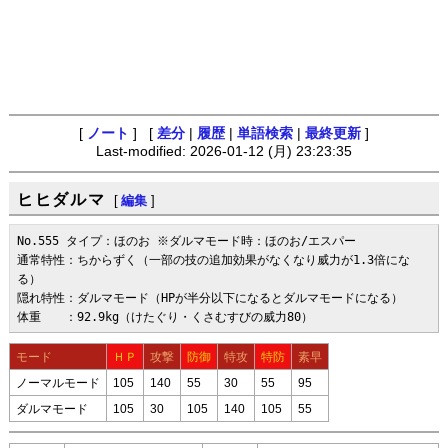
[
ノート
] [
差分
|
履歴
|
単語検索
|
最終更新
]
Last-modified: 2026-01-12 (月) 23:23:35
ヒヒダルマ
[
編集
]
No.555 タイプ：ほのお ※ダルマモード時：ほのお/エスパー

通常特性：ちからずく（一部の技の追加効果がなくなり威力が1.3倍にな
る）

隠れ特性：ダルマモード（HPが半分以下になるとダルマモードになる）

体重　　：92.9kg（けたぐり・くさむすびの威力80）
モード
ＨＰ
攻撃
防御
特攻
特防
素早
ノーマルモード
105
140
55
30
55
95
ダルマモード
105
30
105
140
105
55