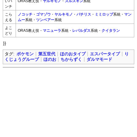
いパ
ORAS教え技・
ヤルキモノ
・
ズルズキン
系統
ンチ
こら
ノコッチ
・
ゴマゾウ
・
ヤルキモノ
・
パチリス
・
ミミロップ
系統・
マン
える
ムー
系統・
ツンベアー
系統
よこ
ORAS教え技・
マニューラ
系統・
レパルダス
系統・
クイタラン
どり
}}
タグ:
ポケモン
第五世代
ほのおタイプ
エスパータイプ
り
くじょうグループ
ほのお
ちからずく
ダルマモード