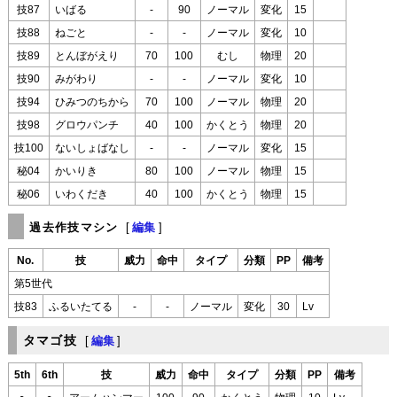
技87
いばる
-
90
ノーマル
変化
15
技88
ねごと
-
-
ノーマル
変化
10
技89
とんぼがえり
70
100
むし
物理
20
技90
みがわり
-
-
ノーマル
変化
10
技94
ひみつのちから
70
100
ノーマル
物理
20
技98
グロウパンチ
40
100
かくとう
物理
20
技100
ないしょばなし
-
-
ノーマル
変化
15
秘04
かいりき
80
100
ノーマル
物理
15
秘06
いわくだき
40
100
かくとう
物理
15
過去作技マシン
[
編集
]
No.
技
威力
命中
タイプ
分類
PP
備考
第5世代
技83
ふるいたてる
-
-
ノーマル
変化
30
Lv
タマゴ技
[
編集
]
5th
6th
技
威力
命中
タイプ
分類
PP
備考