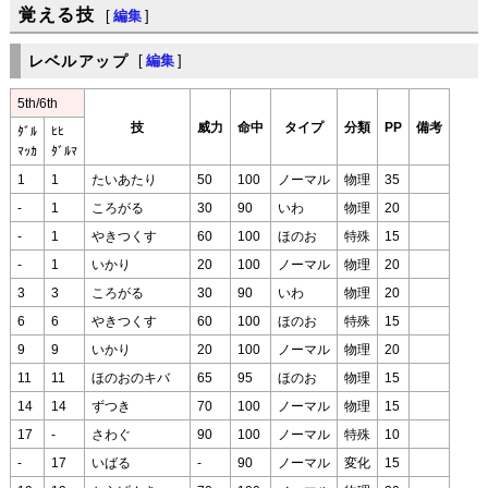
覚える技
[
編集
]
レベルアップ
[
編集
]
5th/6th
技
威力
命中
タイプ
分類
PP
備考
ﾀﾞﾙ
ﾋﾋ
ﾏｯｶ
ﾀﾞﾙﾏ
1
1
たいあたり
50
100
ノーマル
物理
35
-
1
ころがる
30
90
いわ
物理
20
-
1
やきつくす
60
100
ほのお
特殊
15
-
1
いかり
20
100
ノーマル
物理
20
3
3
ころがる
30
90
いわ
物理
20
6
6
やきつくす
60
100
ほのお
特殊
15
9
9
いかり
20
100
ノーマル
物理
20
11
11
ほのおのキバ
65
95
ほのお
物理
15
14
14
ずつき
70
100
ノーマル
物理
15
17
-
さわぐ
90
100
ノーマル
特殊
10
-
17
いばる
-
90
ノーマル
変化
15